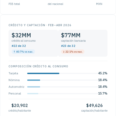
PIB total
del nacional
MXN
CRÉDITO Y CAPTACIÓN · FEB–ABR 2026
$32MM
$77MM
crédito al consumo
captación bancaria
#22 de 32
#23 de 32
↑ 40.7% vs nac.
↓ 22.1% vs nac.
COMPOSICIÓN CRÉDITO AL CONSUMO
Tarjeta
45.2%
Nómina
18.4%
Automotriz
18.4%
Personal
15.7%
$20,902
$49,626
crédito/habitante
captación/habitante