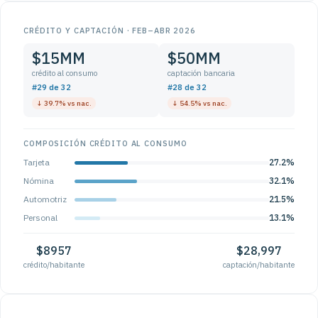
CRÉDITO Y CAPTACIÓN · FEB–ABR 2026
$15MM
$50MM
crédito al consumo
captación bancaria
#29 de 32
#28 de 32
↓ 39.7% vs nac.
↓ 54.5% vs nac.
COMPOSICIÓN CRÉDITO AL CONSUMO
Tarjeta
27.2%
Nómina
32.1%
Automotriz
21.5%
Personal
13.1%
$8957
$28,997
crédito/habitante
captación/habitante